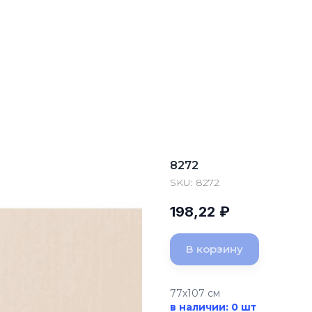
8272
SKU:
8272
198,22
₽
В корзину
77x107 см
в наличии: 0 шт