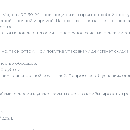
тах. Модель RB-30-24 производится из сырья по особой фор
егкой, прочной и прямой. Нанесенная пленка цвета «шоко
ровке.
рхняя ценовой категории. Поперечное сечение рейки имее
но, так и оптом. При покупке упаковками действует скидка
честве образцов.
00 рублей.
равим транспортной компанией. Подробнее об условиях опла
бами: рейками и упаковками. Их можно комбинировать в рам
 м;
2,92 ].