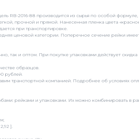
Модель RB-2016-88 производится из сырья по особой формул
егкой, прочной и прямой. Нанесенная пленка цвета «красн
дается при транспортировке.
редняя ценовой категории. Поперечное сечение рейки имее
но, так и оптом. При покупке упаковками действует скидка
честве образцов.
00 рублей.
равим транспортной компанией. Подробнее об условиях опла
бами: рейками и упаковками. Их можно комбинировать в рам
м;
,92 ].