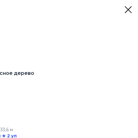
асное дерево
33,6 м
 ★ 2 уп