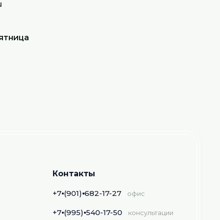
u
ятница
Контакты
+7⦁(901)⦁682-17-27
офис
+7⦁(995)⦁540-17-50
консультации