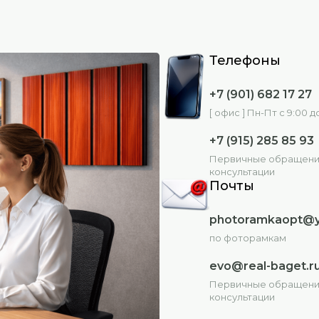
е и форма заказа в Екселе. Для их получения напи
Телефоны
+7 (901) 682 17 27
 или хотели бы получить устную консультацию, та
[ офис ] Пн-Пт с 9:00 до
+7 (915) 285 85 93
Первичные обращени
консультации
Почты
photoramkaopt@y
по фоторамкам
evo@real-baget.r
Первичные обращени
консультации