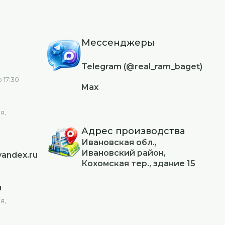
шите на электронную почту, указанную в
Мессенджеры
Telegram (@real_ram_baget)
кже свяжитесь через
Контакты
.
 17:30
Max
я,
Адрес производства
Ивановская обл.,
Ивановский район,
andex.ru
Кохомская тер., здание 15
u
я,