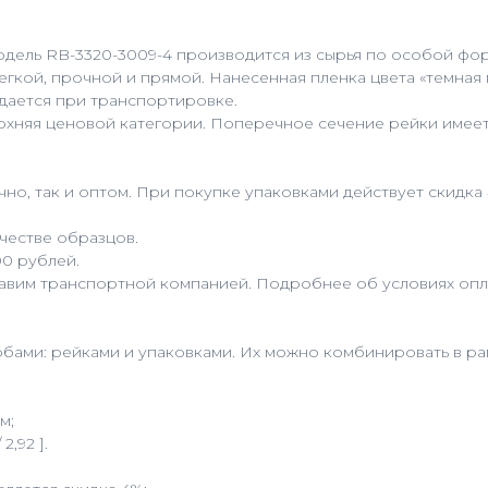
 Модель RB-3320-3009-4 производится из сырья по особой ф
егкой, прочной и прямой. Нанесенная пленка цвета «темна
дается при транспортировке.
ерхняя ценовой категории. Поперечное сечение рейки имее
но, так и оптом. При покупке упаковками действует скидка
честве образцов.
00 рублей.
равим транспортной компанией. Подробнее об условиях опла
бами: рейками и упаковками. Их можно комбинировать в рам
м;
2,92 ].