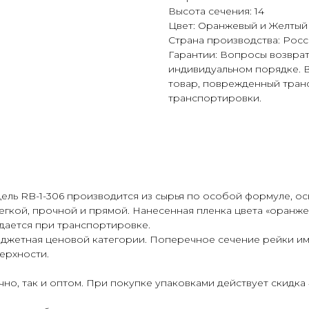
Высота сечения: 14
Цвет: Оранжевый и Желтый
Страна производства: Росс
Гарантии: Вопросы возвра
индивидуальном порядке. В
товар, поврежденный тран
транспортировки.
одель RB-1-306 производится из сырья по особой формуле, 
легкой, прочной и прямой. Нанесенная пленка цвета «оран
дается при транспортировке.
юджетная ценовой категории. Поперечное сечение рейки и
ерхности.
но, так и оптом. При покупке упаковками действует скидка