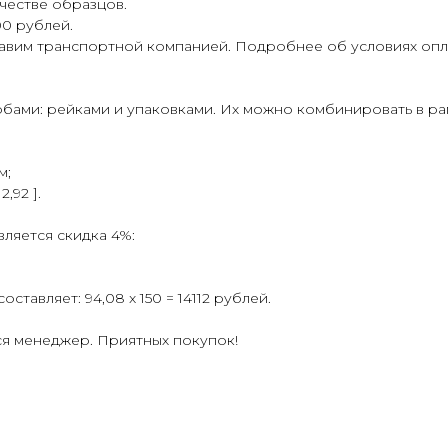
честве образцов.
00 рублей.
равим транспортной компанией. Подробнее об условиях опла
бами: рейками и упаковками. Их можно комбинировать в рам
м;
,92 ].
ляется скидка 4%:
ставляет: 94,08 x 150 = 14112 рублей.
ся менеджер. Приятных покупок!