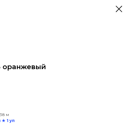
06 оранжевый
438 м
 ★ 1 уп