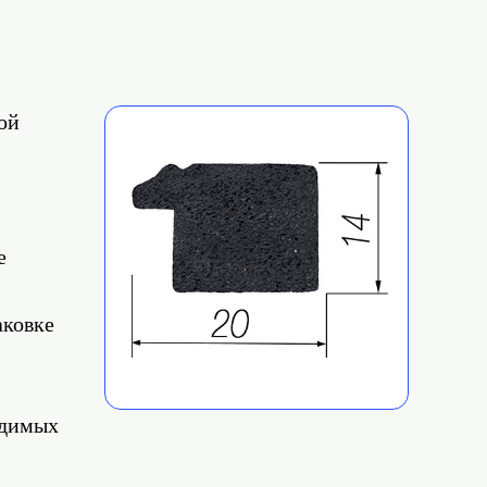
ой
е
аковке
одимых