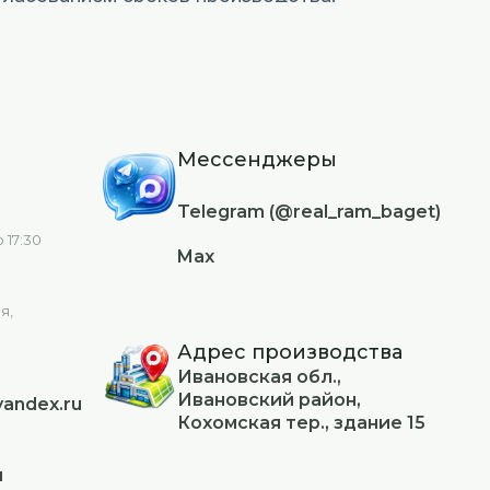
 «образцы». Выставим счет со скидкой в 20%
шите на электронную почту, указанную в
Мессенджеры
Telegram (@real_ram_baget)
кже свяжитесь через
Контакты
.
 17:30
Max
я,
Адрес производства
Ивановская обл.,
Ивановский район,
andex.ru
Кохомская тер., здание 15
u