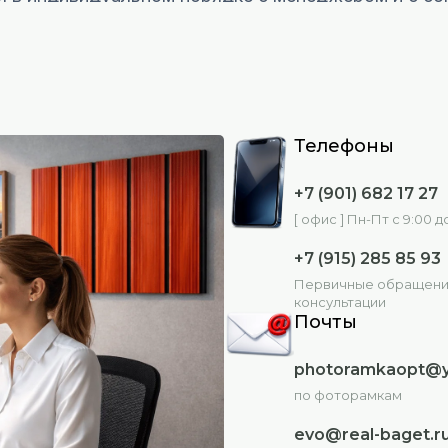
рмите заказ на сайте и в комментарии напишите:
е и форма заказа в Екселе. Для их получения напи
Телефоны
+7 (901) 682 17 27
 или хотели бы получить устную консультацию, та
[ офис ] Пн-Пт с 9:00 до
+7 (915) 285 85 93
Первичные обращени
консультации
Почты
photoramkaopt@y
по фоторамкам
evo@real-baget.r