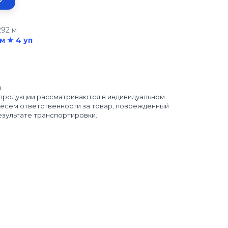
292 м
м ★ 4 уп
я
 продукции рассматриваются в индивидуальном
 несем ответственности за товар, поврежденный
езультате транспортировки.