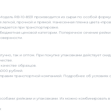
. Модель RB-10-8531 производится из сырья по особой форм
я легкой, прочной и прямой. Нанесенная пленка цвета «пр
реждается при транспортировке.
 бюджетная ценовой категории. Поперечное сечение рейки
поверхности.
учно, так и оптом. При покупке упаковками действует скид
честве.
 качестве образцов.
5000 рублей.
тправим транспортной компанией. Подробнее об условиях о
собами: рейками и упаковками. Их можно комбинировать в 
: