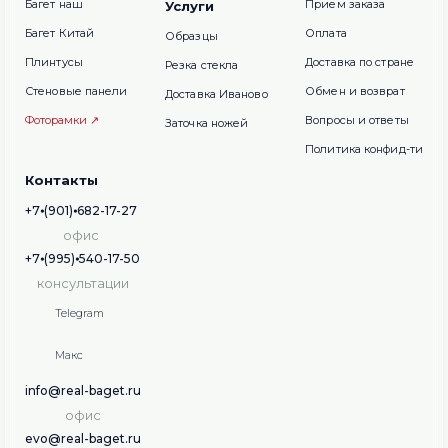
Багет наш
Прием заказа
Услуги
Багет Китай
Оплата
Образцы
Плинтусы
Доставка по стране
Резка стекла
Стеновые панели
Обмен и возврат
Доставка Иваново
Фоторамки ↗
Вопросы и ответы
Заточка ножей
Политика конфид-ти
Контакты
+7⦁(901)⦁682-17-27
офис
+7⦁(995)⦁540-17-50
консультации
Telegram
Макс
info@real-baget.ru
офис
evo@real-baget.ru