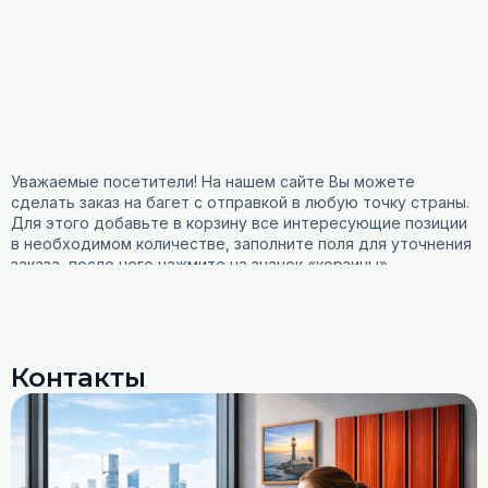
Уважаемые посетители! На нашем сайте Вы можете
сделать заказ на багет с отправкой в любую точку страны.
Для этого добавьте в корзину все интересующие позиции
в необходимом количестве, заполните поля для уточнения
заказа, после чего нажмите на значок «корзины»
и отправьте заявку.
Обращаем внимание, что на сайте Вы ничего
не оплачиваете! Оплата происходит только после
проверки наличия и выставления счета на электронную
Контакты
почту! C Вами свяжется профильный менеджер и приятным
дружелюбным голосом ответит на вопросы и расскажет
порядок дальнейших действий.
Товары, доступные «под заказ», оформляются