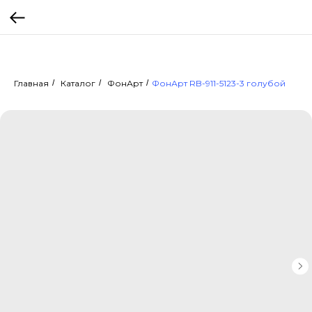
Главная
/
Каталог
/
ФонАрт
/
ФонАрт RB-911-5123-3 голубой