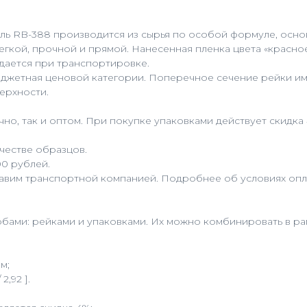
дель RB-388 производится из сырья по особой формуле, ос
егкой, прочной и прямой. Нанесенная пленка цвета «красн
дается при транспортировке.
юджетная ценовой категории. Поперечное сечение рейки и
ерхности.
но, так и оптом. При покупке упаковками действует скидка
честве образцов.
00 рублей.
равим транспортной компанией. Подробнее об условиях опла
бами: рейками и упаковками. Их можно комбинировать в рам
м;
2,92 ].