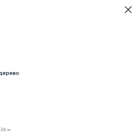
 дерево
438 м