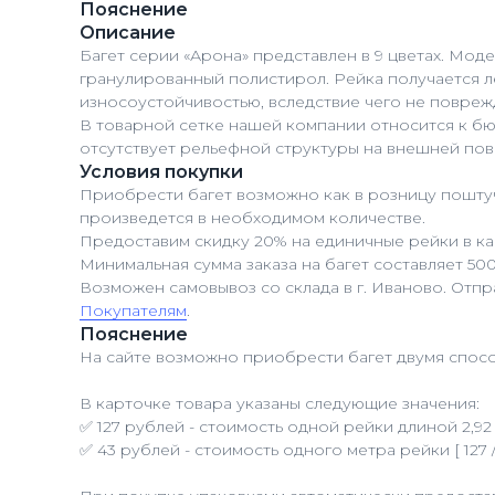
Пояснение
Описание
Багет серии «Арона» представлен в 9 цветах. Мо
гранулированный полистирол. Рейка получается л
износоустойчивостью, вследствие чего не повреж
В товарной сетке нашей компании относится к б
отсутствует рельефной структуры на внешней пов
Условия покупки
Приобрести багет возможно как в розницу поштуч
произведется в необходимом количестве.
Предоставим скидку 20% на единичные рейки в ка
Минимальная сумма заказа на багет составляет 50
Возможен самовывоз со склада в г. Иваново. Отп
Покупателям
.
Пояснение
На сайте возможно приобрести багет двумя спосо
В карточке товара указаны следующие значения:
✅ 127 рублей - стоимость одной рейки длиной 2,92 
✅ 43 рублей - стоимость одного метра рейки [ 127 / 