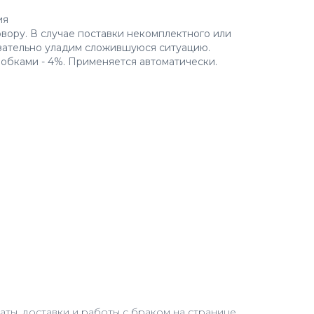
ия
овору. В случае поставки некомплектного или
зательно уладим сложившуюся ситуацию.
робками - 4%. Применяется автоматически.
ты, доставки и работы с браком на странице