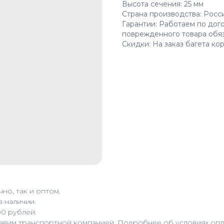
Высота сечения: 25 мм
Страна производства: Росс
Гарантии: Работаем по дог
поврежденного товара обя
Скидки: На заказ багета ко
но, так и оптом.
в наличии.
00 рублей.
равим транспортной компанией. Подробнее об условиях опла