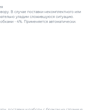
ия
овору. В случае поставки некомплектного или
зательно уладим сложившуюся ситуацию.
робками - 4%. Применяется автоматически.
ты, доставки и работы с браком на странице