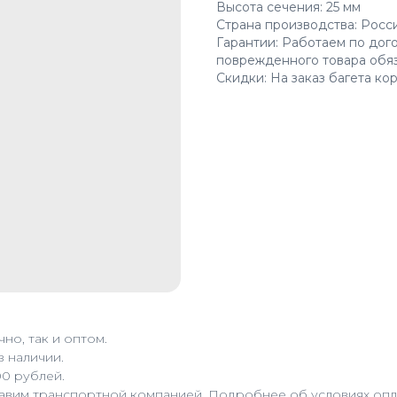
Высота сечения: 25 мм
Страна производства: Росс
Гарантии: Работаем по дог
поврежденного товара обя
Скидки: На заказ багета ко
но, так и оптом.
в наличии.
00 рублей.
равим транспортной компанией. Подробнее об условиях опла