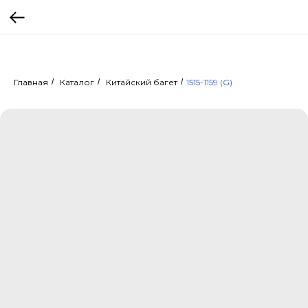
Главная
/
Каталог
/
Китайский багет
/
1515-1159 (G)