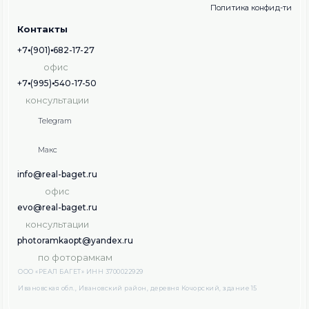
Политика конфид-ти
Контакты
+7⦁(901)⦁682-17-27
офис
+7⦁(995)⦁540-17-50
консультации
Telegram
Макс
info@real-baget.ru
офис
evo@real-baget.ru
консультации
photoramkaopt@yandex.ru
по фоторамкам
ООО «РЕАЛ БАГЕТ» ИНН 3700022929
Ивановская обл., Ивановский район, деревня Кочорский, здание 15